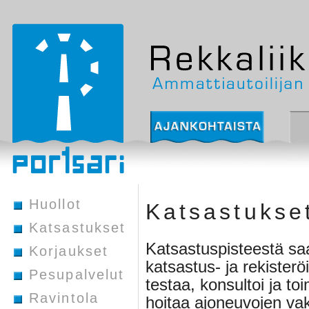
Huollot
Katsastukse
Katsastukset
Katsastuspisteestä saa
Korjaukset
katsastus- ja rekisterö
Pesupalvelut
testaa, konsultoi ja to
Ravintola
hoitaa ajoneuvojen va